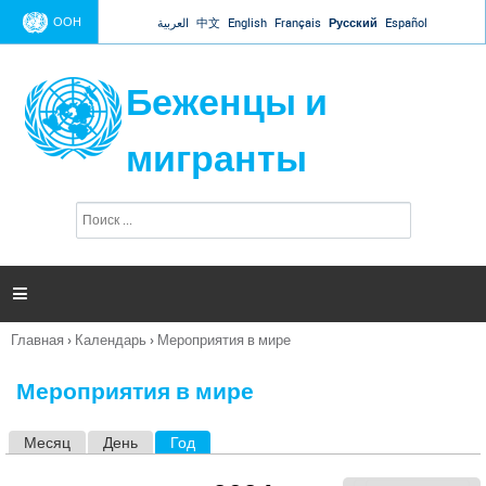
Jump to navigation
ООН
العربية
中文
English
Français
Русский
Español
Беженцы и
мигранты
П
Ф
о
о
и
р
с
к
м

а
п
Главная
›
Календарь
›
Мероприятия в мире
о
Вы
и
здесь
с
Мероприятия в мире
к
а
Месяц
День
Год
(активная вкладка)
Г
л