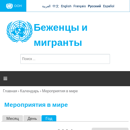
Jump to navigation
ООН
العربية
中文
English
Français
Русский
Español
Беженцы и
мигранты
П
Ф
о
о
и
р
с
к
м

а
п
Главная
›
Календарь
›
Мероприятия в мире
о
Вы
и
здесь
с
Мероприятия в мире
к
а
Месяц
День
Год
(активная вкладка)
Г
л