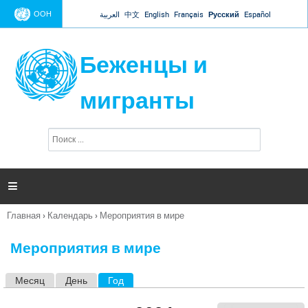
Jump to navigation
ООН
العربية
中文
English
Français
Русский
Español
Беженцы и
мигранты
П
Ф
о
о
и
р
с
к
м

а
п
Главная
›
Календарь
›
Мероприятия в мире
о
Вы
и
здесь
с
Мероприятия в мире
к
а
Месяц
День
Год
(активная вкладка)
Г
л