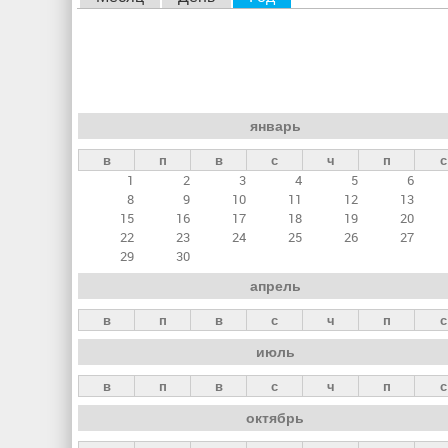
л
а
в
н
январь
ы
в
п
в
с
ч
п
с
е
1
2
3
4
5
6
в
8
9
10
11
12
13
к
15
16
17
18
19
20
22
23
24
25
26
27
л
29
30
а
апрель
д
в
п
в
с
ч
п
с
к
июль
и
в
п
в
с
ч
п
с
октябрь