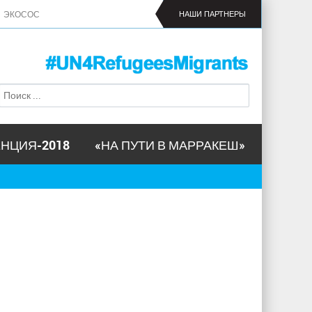
ЭКОСОС
НАШИ ПАРТНЕРЫ
П
Ф
о
о
и
р
с
м
к
НЦИЯ-2018
«НА ПУТИ В МАРРАКЕШ»
а
п
о
и
с
к
а