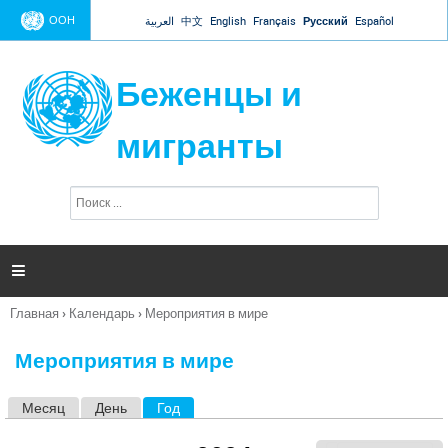
Jump to navigation
ООН
العربية
中文
English
Français
Русский
Español
Беженцы и
мигранты
П
Ф
о
о
и
р
с
к
м

а
п
Главная
›
Календарь
›
Мероприятия в мире
о
Вы
и
здесь
с
Мероприятия в мире
к
а
Месяц
День
Год
(активная вкладка)
Г
л