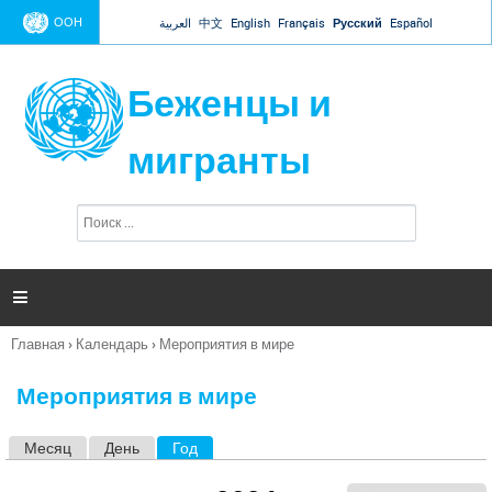
Jump to navigation
ООН
العربية
中文
English
Français
Русский
Español
Беженцы и
мигранты
П
Ф
о
о
и
р
с
к
м

а
п
Главная
›
Календарь
›
Мероприятия в мире
о
Вы
и
здесь
с
Мероприятия в мире
к
а
Месяц
День
Год
(активная вкладка)
Г
л