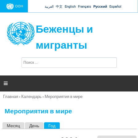
Jump to navigation
ООН
العربية
中文
English
Français
Русский
Español
Беженцы и
мигранты
П
Ф
о
о
и
р
с
к
м

а
п
Главная
›
Календарь
›
Мероприятия в мире
о
Вы
и
здесь
с
Мероприятия в мире
к
а
Месяц
День
Год
(активная вкладка)
Г
л