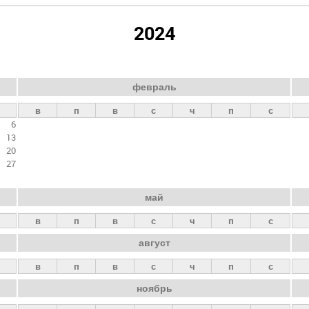
2024
февраль
в
п
в
с
ч
п
с
6
13
20
27
май
в
п
в
с
ч
п
с
август
в
п
в
с
ч
п
с
ноябрь