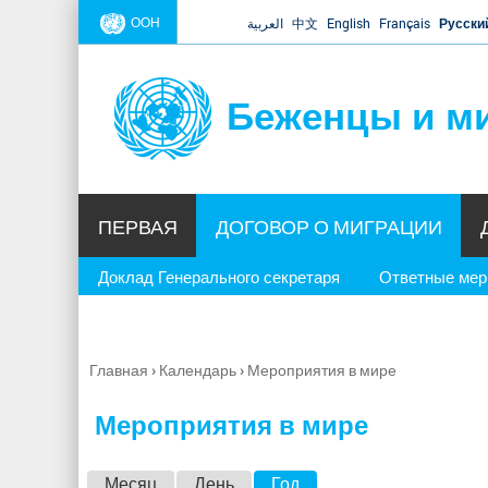
ООН
العربية
中文
English
Français
Русски
Беженцы и м
ПЕРВАЯ
ДОГОВОР О МИГРАЦИИ
Доклад Генерального секретаря
Ответные ме
Главная
›
Календарь
›
Мероприятия в мире
Вы
здесь
Мероприятия в мире
Г
Месяц
День
Год
(активная вкладка)