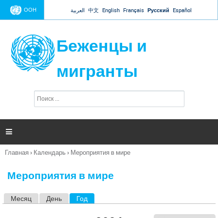
Jump to navigation
ООН
العربية
中文
English
Français
Русский
Español
Беженцы и
мигранты
П
Ф
о
о
и
р
с
к
м

а
п
Главная
›
Календарь
›
Мероприятия в мире
о
Вы
и
здесь
с
Мероприятия в мире
к
а
Месяц
День
Год
(активная вкладка)
Г
л