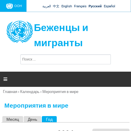
Jump to navigation
ООН
العربية
中文
English
Français
Русский
Español
Беженцы и
мигранты
П
Ф
о
о
и
р
с
к
м

а
п
Главная
›
Календарь
›
Мероприятия в мире
о
Вы
и
здесь
с
Мероприятия в мире
к
а
Месяц
День
Год
(активная вкладка)
Г
л