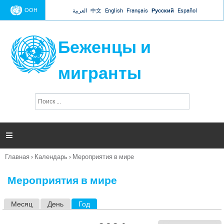
Jump to navigation
ООН
العربية
中文
English
Français
Русский
Español
Беженцы и
мигранты
П
Ф
о
о
и
р
с
к
м

а
п
Главная
›
Календарь
›
Мероприятия в мире
о
Вы
и
здесь
с
Мероприятия в мире
к
а
Месяц
День
Год
(активная вкладка)
Г
л