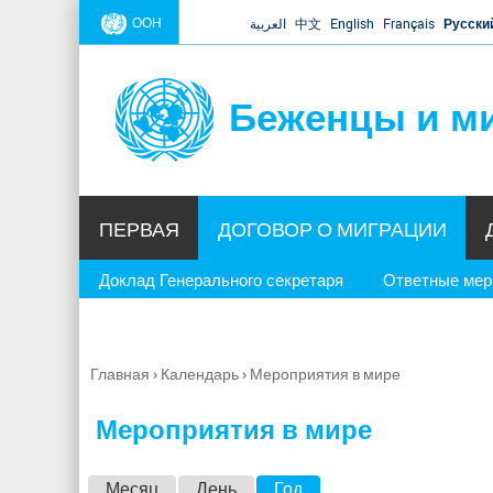
ООН
العربية
中文
English
Français
Русски
Беженцы и м
ПЕРВАЯ
ДОГОВОР О МИГРАЦИИ
Доклад Генерального секретаря
Ответные ме
Главная
›
Календарь
›
Мероприятия в мире
Вы
здесь
Мероприятия в мире
Г
Месяц
День
Год
(активная вкладка)