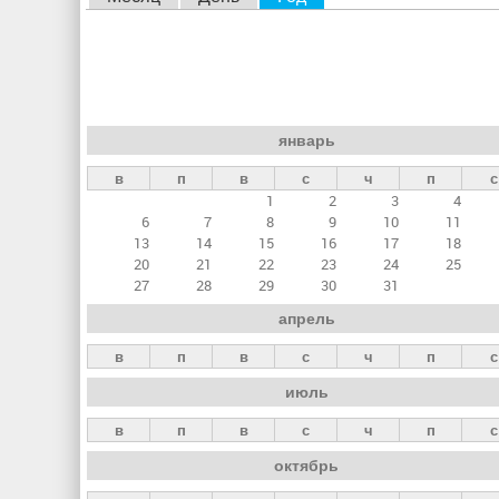
л
а
в
н
январь
ы
в
п
в
с
ч
п
с
е
1
2
3
4
в
6
7
8
9
10
11
к
13
14
15
16
17
18
20
21
22
23
24
25
л
27
28
29
30
31
а
апрель
д
в
п
в
с
ч
п
с
к
июль
и
в
п
в
с
ч
п
с
октябрь