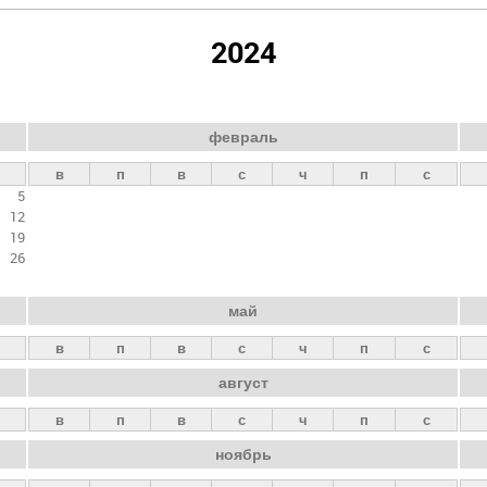
2024
февраль
в
п
в
с
ч
п
с
5
12
19
26
май
в
п
в
с
ч
п
с
август
в
п
в
с
ч
п
с
ноябрь