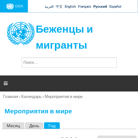
Jump to navigation
ООН
العربية
中文
English
Français
Русский
Español
Беженцы и
мигранты
П
Ф
о
о
и
р
с
к
м

а
п
Главная
›
Календарь
›
Мероприятия в мире
о
Вы
и
здесь
с
Мероприятия в мире
к
а
Месяц
День
Год
(активная вкладка)
Г
л