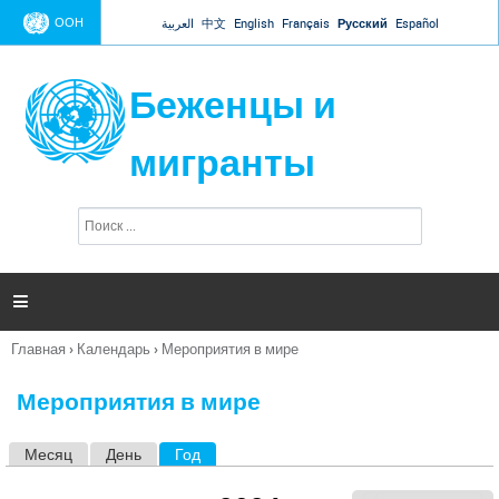
Jump to navigation
ООН
العربية
中文
English
Français
Русский
Español
Беженцы и
мигранты
П
Ф
о
о
и
р
с
к
м

а
п
Главная
›
Календарь
›
Мероприятия в мире
о
Вы
и
здесь
с
Мероприятия в мире
к
а
Месяц
День
Год
(активная вкладка)
Г
л