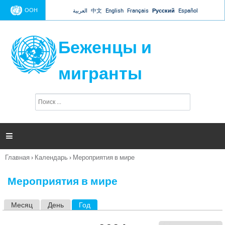
Jump to navigation
ООН
العربية
中文
English
Français
Русский
Español
Беженцы и
мигранты
П
Ф
о
о
и
р
с
к
м

а
п
Главная
›
Календарь
›
Мероприятия в мире
о
Вы
и
здесь
с
Мероприятия в мире
к
а
Месяц
День
Год
(активная вкладка)
Г
л