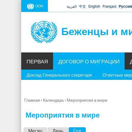
ООН
العربية
中文
English
Français
Русски
Беженцы и м
ПЕРВАЯ
ДОГОВОР О МИГРАЦИИ
Доклад Генерального секретаря
Ответные ме
Главная
›
Календарь
›
Мероприятия в мире
Вы
здесь
Мероприятия в мире
Г
Месяц
День
Год
(активная вкладка)