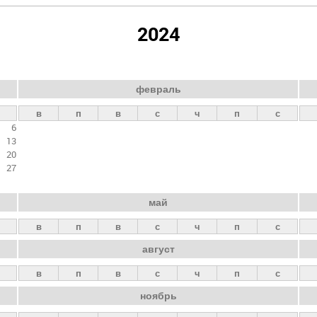
2024
февраль
в
п
в
с
ч
п
с
6
13
20
27
май
в
п
в
с
ч
п
с
август
в
п
в
с
ч
п
с
ноябрь