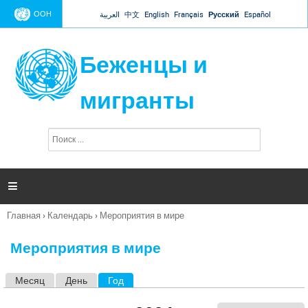
Jump to navigation
ООН
العربية
中文
English
Français
Русский
Español
Беженцы и
мигранты
П
Ф
о
о
и
р
с
к
м

а
п
Главная
›
Календарь
›
Мероприятия в мире
о
Вы
и
здесь
с
Мероприятия в мире
к
а
Месяц
День
Год
(активная вкладка)
Г
л