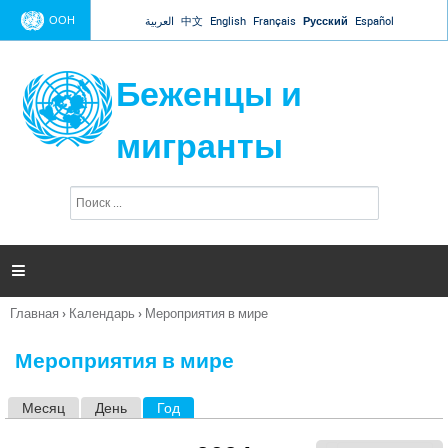
Jump to navigation
ООН
العربية
中文
English
Français
Русский
Español
Беженцы и
мигранты
П
Ф
о
о
и
р
с
к
м

а
п
Главная
›
Календарь
›
Мероприятия в мире
о
Вы
и
здесь
с
Мероприятия в мире
к
а
Месяц
День
Год
(активная вкладка)
Г
л