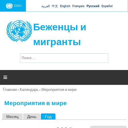
Jump to navigation
ООН
العربية
中文
English
Français
Русский
Español
Беженцы и
мигранты
П
Ф
о
о
и
р
с
к
м

а
п
Главная
›
Календарь
›
Мероприятия в мире
о
Вы
и
здесь
с
Мероприятия в мире
к
а
Месяц
День
Год
(активная вкладка)
Г
л