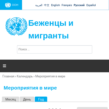
Jump to navigation
ООН
العربية
中文
English
Français
Русский
Español
Беженцы и
мигранты
П
Ф
о
о
и
р
с
к
м

а
п
Главная
›
Календарь
›
Мероприятия в мире
о
Вы
и
здесь
с
Мероприятия в мире
к
а
Месяц
День
Год
(активная вкладка)
Г
л