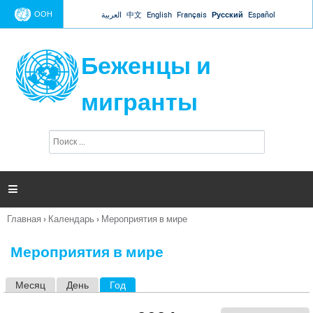
Jump to navigation
ООН
العربية
中文
English
Français
Русский
Español
Беженцы и
мигранты
П
Ф
о
о
и
р
с
к
м

а
п
Главная
›
Календарь
›
Мероприятия в мире
о
Вы
и
здесь
с
Мероприятия в мире
к
а
Месяц
День
Год
(активная вкладка)
Г
л