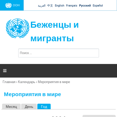
Jump to navigation
ООН
العربية
中文
English
Français
Русский
Español
Беженцы и
мигранты
П
Ф
о
о
и
р
с
к
м

а
п
Главная
›
Календарь
›
Мероприятия в мире
о
Вы
и
здесь
с
Мероприятия в мире
к
а
Месяц
День
Год
(активная вкладка)
Г
л