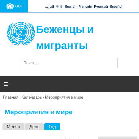
Jump to navigation
ООН
العربية
中文
English
Français
Русский
Español
Беженцы и
мигранты
П
Ф
о
о
и
р
с
к
м

а
п
Главная
›
Календарь
›
Мероприятия в мире
о
Вы
и
здесь
с
Мероприятия в мире
к
а
Месяц
День
Год
(активная вкладка)
Г
л