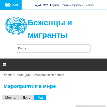
Jump to navigation
ООН
العربية
中文
English
Français
Русский
Español
Беженцы и
мигранты
П
Ф
о
о
и
р
с
к
м

а
п
Главная
›
Календарь
›
Мероприятия в мире
о
Вы
и
здесь
с
Мероприятия в мире
к
а
Месяц
День
Год
(активная вкладка)
Г
л