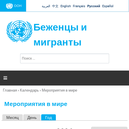
Jump to navigation
ООН
العربية
中文
English
Français
Русский
Español
Беженцы и
мигранты
П
Ф
о
о
и
р
с
к
м

а
п
Главная
›
Календарь
›
Мероприятия в мире
о
Вы
и
здесь
с
Мероприятия в мире
к
а
Месяц
День
Год
(активная вкладка)
Г
л