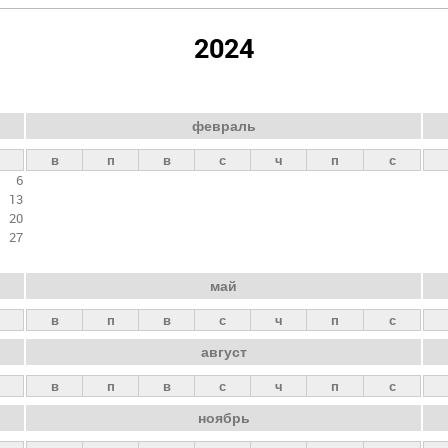
2024
февраль
в
п
в
с
ч
п
с
6
13
20
27
май
в
п
в
с
ч
п
с
август
в
п
в
с
ч
п
с
ноябрь