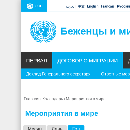
ООН
العربية
中文
English
Français
Русски
Беженцы и м
ПЕРВАЯ
ДОГОВОР О МИГРАЦИИ
Доклад Генерального секретаря
Ответные ме
Главная
›
Календарь
›
Мероприятия в мире
Вы
здесь
Мероприятия в мире
Г
Месяц
День
Год
(активная вкладка)