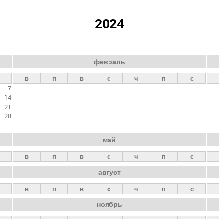
2024
февраль
в
п
в
с
ч
п
с
7
14
21
28
май
в
п
в
с
ч
п
с
август
в
п
в
с
ч
п
с
ноябрь