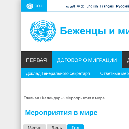
ООН
العربية
中文
English
Français
Русски
Беженцы и м
ПЕРВАЯ
ДОГОВОР О МИГРАЦИИ
Доклад Генерального секретаря
Ответные ме
Главная
›
Календарь
›
Мероприятия в мире
Вы
здесь
Мероприятия в мире
Г
Месяц
День
Год
(активная вкладка)