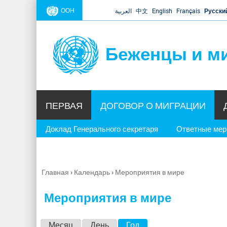
ООН
العربية
中文
English
Français
Русски
Беженцы и м
ПЕРВАЯ
ДОГОВОР О МИГРАЦИИ
Доклад Генерального секретаря
Ответные ме
Главная
›
Календарь
›
Мероприятия в мире
Вы
здесь
Мероприятия в мире
Г
Месяц
День
Год
(активная вкладка)