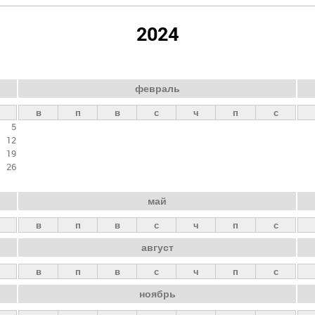
2024
февраль
в
п
в
с
ч
п
с
5
12
19
26
май
в
п
в
с
ч
п
с
август
в
п
в
с
ч
п
с
ноябрь