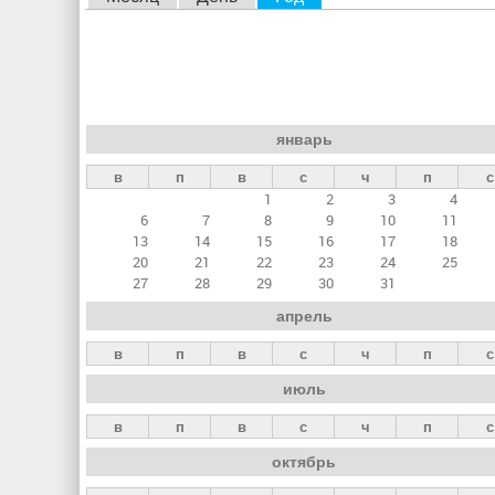
л
а
в
н
январь
ы
в
п
в
с
ч
п
с
е
1
2
3
4
в
6
7
8
9
10
11
к
13
14
15
16
17
18
20
21
22
23
24
25
л
27
28
29
30
31
а
апрель
д
в
п
в
с
ч
п
с
к
июль
и
в
п
в
с
ч
п
с
октябрь