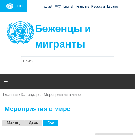
Jump to navigation
ООН
العربية
中文
English
Français
Русский
Español
Беженцы и
мигранты
П
Ф
о
о
и
р
с
к
м

а
п
Главная
›
Календарь
›
Мероприятия в мире
о
Вы
и
здесь
с
Мероприятия в мире
к
а
Месяц
День
Год
(активная вкладка)
Г
л