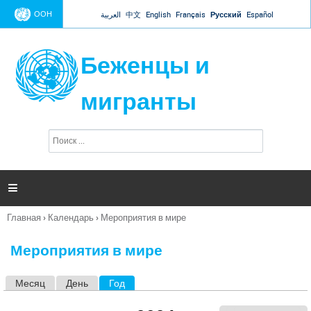
Jump to navigation
ООН
العربية
中文
English
Français
Русский
Español
Беженцы и
мигранты
П
Ф
о
о
и
р
с
к
м

а
п
Главная
›
Календарь
›
Мероприятия в мире
о
Вы
и
здесь
с
Мероприятия в мире
к
а
Месяц
День
Год
(активная вкладка)
Г
л