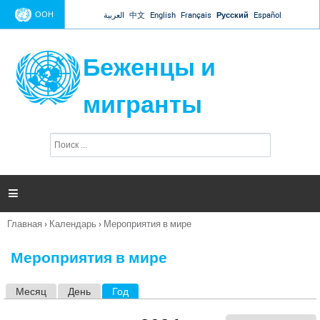
Jump to navigation
ООН
العربية
中文
English
Français
Русский
Español
Беженцы и
мигранты
П
Ф
о
о
и
р
с
к
м

а
п
Главная
›
Календарь
›
Мероприятия в мире
о
Вы
и
здесь
с
Мероприятия в мире
к
а
Месяц
День
Год
(активная вкладка)
Г
л