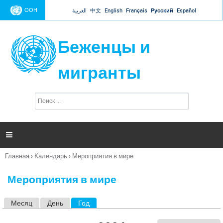
Jump to navigation
ООН
العربية
中文
English
Français
Русский
Español
Беженцы и
мигранты
П
Ф
о
о
и
р
с
к
м

а
п
Главная
›
Календарь
›
Мероприятия в мире
о
Вы
и
здесь
с
Мероприятия в мире
к
а
Месяц
День
Год
(активная вкладка)
Г
л