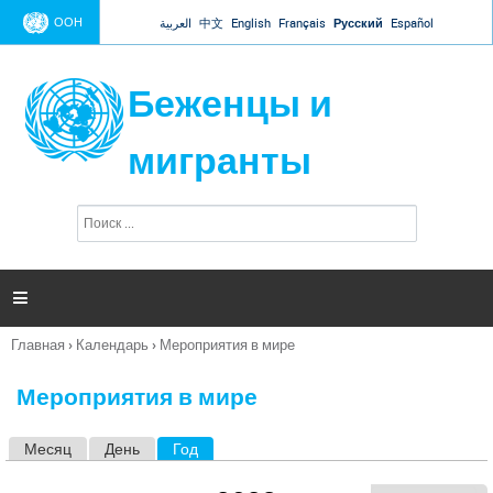
Jump to navigation
ООН
العربية
中文
English
Français
Русский
Español
Беженцы и
мигранты
П
Ф
о
о
и
р
с
к
м

а
п
Главная
›
Календарь
›
Мероприятия в мире
о
Вы
и
здесь
с
Мероприятия в мире
к
а
Месяц
День
Год
(активная вкладка)
Г
л