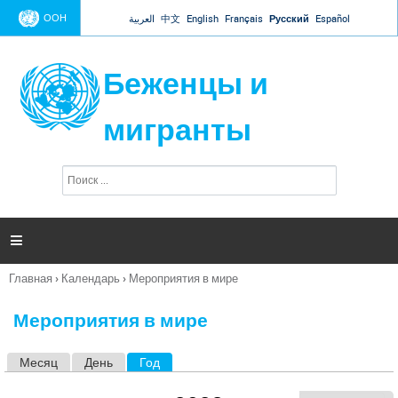
Jump to navigation
ООН
العربية
中文
English
Français
Русский
Español
Беженцы и
мигранты
П
Ф
о
о
и
р
с
к
м

а
п
Главная
›
Календарь
›
Мероприятия в мире
о
Вы
и
здесь
с
Мероприятия в мире
к
а
Месяц
День
Год
(активная вкладка)
Г
л