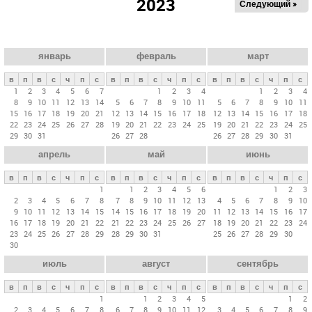
2023
Следующий »
а
в
н
ы
январь
февраль
март
е
в
п
в
с
ч
п
с
в
п
в
с
ч
п
с
в
п
в
с
ч
п
с
в
1
2
3
4
5
6
7
1
2
3
4
1
2
3
4
8
9
10
11
12
13
14
5
6
7
8
9
10
11
5
6
7
8
9
10
11
к
15
16
17
18
19
20
21
12
13
14
15
16
17
18
12
13
14
15
16
17
18
л
22
23
24
25
26
27
28
19
20
21
22
23
24
25
19
20
21
22
23
24
25
29
30
31
26
27
28
26
27
28
29
30
31
а
апрель
май
июнь
д
к
в
п
в
с
ч
п
с
в
п
в
с
ч
п
с
в
п
в
с
ч
п
с
и
1
1
2
3
4
5
6
1
2
3
2
3
4
5
6
7
8
7
8
9
10
11
12
13
4
5
6
7
8
9
10
9
10
11
12
13
14
15
14
15
16
17
18
19
20
11
12
13
14
15
16
17
16
17
18
19
20
21
22
21
22
23
24
25
26
27
18
19
20
21
22
23
24
23
24
25
26
27
28
29
28
29
30
31
25
26
27
28
29
30
30
июль
август
сентябрь
в
п
в
с
ч
п
с
в
п
в
с
ч
п
с
в
п
в
с
ч
п
с
1
1
2
3
4
5
1
2
2
3
4
5
6
7
8
6
7
8
9
10
11
12
3
4
5
6
7
8
9