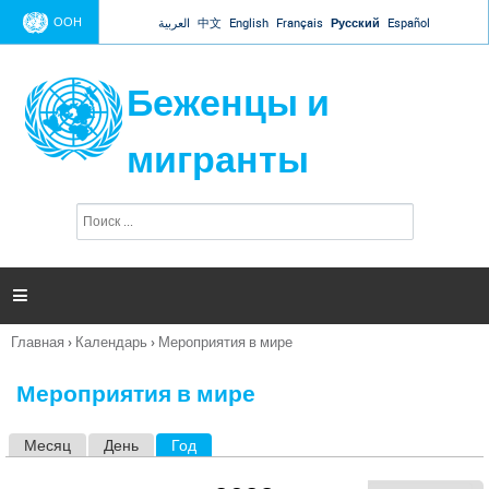
Jump to navigation
ООН
العربية
中文
English
Français
Русский
Español
Беженцы и
мигранты
П
Ф
о
о
и
р
с
к
м

а
п
Главная
›
Календарь
›
Мероприятия в мире
о
Вы
и
здесь
с
Мероприятия в мире
к
а
Месяц
День
Год
(активная вкладка)
Г
л