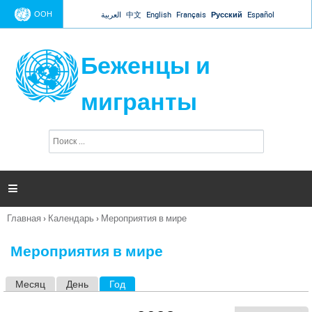
Jump to navigation
ООН
العربية
中文
English
Français
Русский
Español
Беженцы и
мигранты
П
Ф
о
о
и
р
с
к
м

а
п
Главная
›
Календарь
›
Мероприятия в мире
о
Вы
и
здесь
с
Мероприятия в мире
к
а
Месяц
День
Год
(активная вкладка)
Г
л