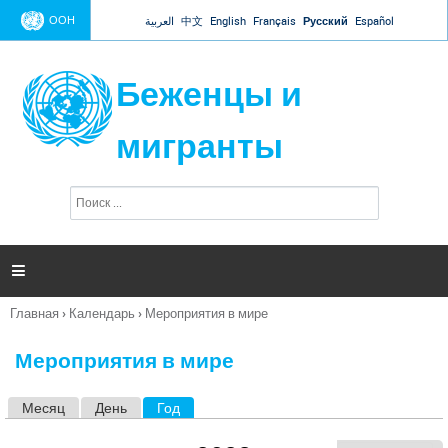
Jump to navigation
ООН
العربية
中文
English
Français
Русский
Español
Беженцы и
мигранты
П
Ф
о
о
и
р
с
к
м

а
п
Главная
›
Календарь
›
Мероприятия в мире
о
Вы
и
здесь
с
Мероприятия в мире
к
а
Месяц
День
Год
(активная вкладка)
Г
л