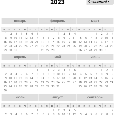
2023
Следующий »
а
в
н
ы
январь
февраль
март
е
в
п
в
с
ч
п
с
в
п
в
с
ч
п
с
в
п
в
с
ч
п
с
в
1
2
3
4
5
6
7
1
2
3
4
1
2
3
4
8
9
10
11
12
13
14
5
6
7
8
9
10
11
5
6
7
8
9
10
11
к
15
16
17
18
19
20
21
12
13
14
15
16
17
18
12
13
14
15
16
17
18
л
22
23
24
25
26
27
28
19
20
21
22
23
24
25
19
20
21
22
23
24
25
29
30
31
26
27
28
26
27
28
29
30
31
а
апрель
май
июнь
д
к
в
п
в
с
ч
п
с
в
п
в
с
ч
п
с
в
п
в
с
ч
п
с
и
1
1
2
3
4
5
6
1
2
3
2
3
4
5
6
7
8
7
8
9
10
11
12
13
4
5
6
7
8
9
10
9
10
11
12
13
14
15
14
15
16
17
18
19
20
11
12
13
14
15
16
17
16
17
18
19
20
21
22
21
22
23
24
25
26
27
18
19
20
21
22
23
24
23
24
25
26
27
28
29
28
29
30
31
25
26
27
28
29
30
30
июль
август
сентябрь
в
п
в
с
ч
п
с
в
п
в
с
ч
п
с
в
п
в
с
ч
п
с
1
1
2
3
4
5
1
2
2
3
4
5
6
7
8
6
7
8
9
10
11
12
3
4
5
6
7
8
9