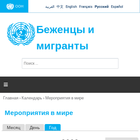
Jump to navigation
ООН
العربية
中文
English
Français
Русский
Español
Беженцы и
мигранты
П
Ф
о
о
и
р
с
к
м

а
п
Главная
›
Календарь
›
Мероприятия в мире
о
Вы
и
здесь
с
Мероприятия в мире
к
а
Месяц
День
Год
(активная вкладка)
Г
л