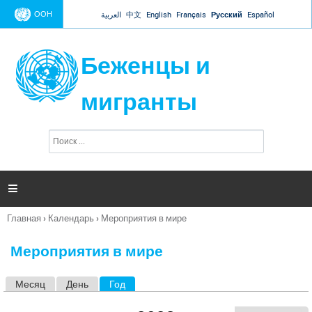
Jump to navigation
ООН
العربية
中文
English
Français
Русский
Español
Беженцы и
мигранты
П
Ф
о
о
и
р
с
к
м

а
п
Главная
›
Календарь
›
Мероприятия в мире
о
Вы
и
здесь
с
Мероприятия в мире
к
а
Месяц
День
Год
(активная вкладка)
Г
л