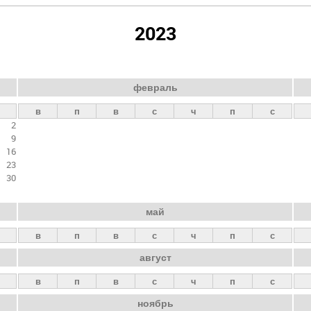
2023
февраль
в
п
в
с
ч
п
с
2
9
16
23
30
май
в
п
в
с
ч
п
с
август
в
п
в
с
ч
п
с
ноябрь