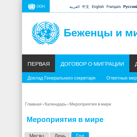
ООН
العربية
中文
English
Français
Русски
Беженцы и м
ПЕРВАЯ
ДОГОВОР О МИГРАЦИИ
Доклад Генерального секретаря
Ответные ме
Главная
›
Календарь
›
Мероприятия в мире
Вы
здесь
Мероприятия в мире
Г
Месяц
День
Год
(активная вкладка)