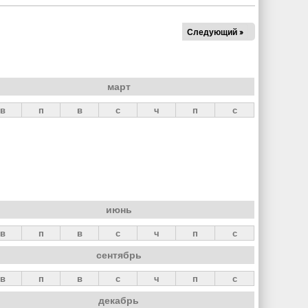
Следующий »
март
в
п
в
с
ч
п
с
июнь
в
п
в
с
ч
п
с
сентябрь
в
п
в
с
ч
п
с
декабрь