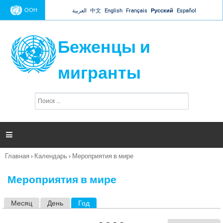
Jump to navigation
ООН
العربية
中文
English
Français
Русский
Español
Беженцы и
мигранты
П
Ф
о
о
и
р
с
к
м

а
п
Главная
›
Календарь
›
Мероприятия в мире
о
Вы
и
здесь
с
Мероприятия в мире
к
а
Месяц
День
Год
(активная вкладка)
Г
л