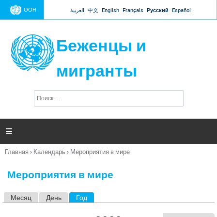
Jump to navigation
ООН
العربية
中文
English
Français
Русский
Español
Беженцы и
мигранты
П
Ф
о
о
и
р
с
к
м

а
п
Главная
›
Календарь
›
Мероприятия в мире
о
Вы
и
здесь
с
Мероприятия в мире
к
а
Месяц
День
Год
(активная вкладка)
Г
л