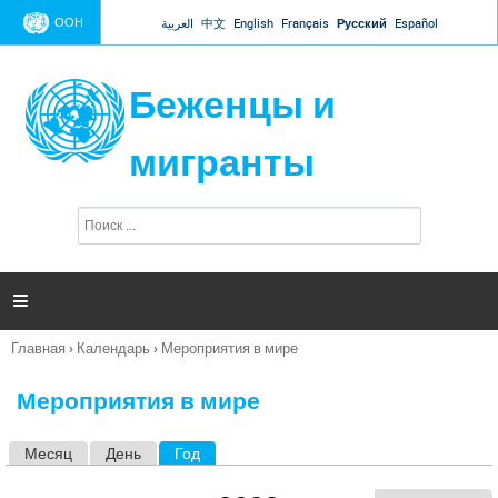
Jump to navigation
ООН
العربية
中文
English
Français
Русский
Español
Беженцы и
мигранты
П
Ф
о
о
и
р
с
к
м

а
п
Главная
›
Календарь
›
Мероприятия в мире
о
Вы
и
здесь
с
Мероприятия в мире
к
а
Месяц
День
Год
(активная вкладка)
Г
л