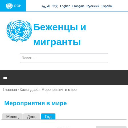
Jump to navigation
ООН
العربية
中文
English
Français
Русский
Español
Беженцы и
мигранты
П
Ф
о
о
и
р
с
к
м

а
п
Главная
›
Календарь
›
Мероприятия в мире
о
Вы
и
здесь
с
Мероприятия в мире
к
а
Месяц
День
Год
(активная вкладка)
Г
л