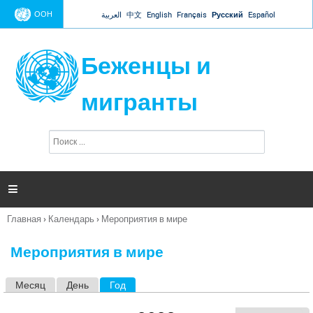
Jump to navigation
ООН
العربية
中文
English
Français
Русский
Español
Беженцы и
мигранты
П
Ф
о
о
и
р
с
к
м

а
п
Главная
›
Календарь
›
Мероприятия в мире
о
Вы
и
здесь
с
Мероприятия в мире
к
а
Месяц
День
Год
(активная вкладка)
Г
л