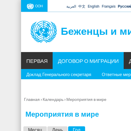
ООН
العربية
中文
English
Français
Русски
Беженцы и м
ПЕРВАЯ
ДОГОВОР О МИГРАЦИИ
Доклад Генерального секретаря
Ответные ме
Главная
›
Календарь
›
Мероприятия в мире
Вы
здесь
Мероприятия в мире
Г
Месяц
День
Год
(активная вкладка)