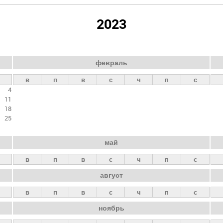
2023
февраль
в
п
в
с
ч
п
с
4
11
18
25
май
в
п
в
с
ч
п
с
август
в
п
в
с
ч
п
с
ноябрь