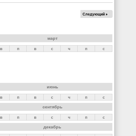
Следующий »
март
в
п
в
с
ч
п
с
июнь
в
п
в
с
ч
п
с
сентябрь
в
п
в
с
ч
п
с
декабрь