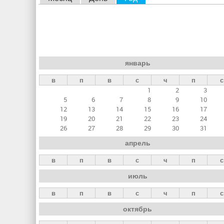
л
а
в
н
январь
ы
в
п
в
с
ч
п
с
е
1
2
3
в
5
6
7
8
9
10
к
12
13
14
15
16
17
19
20
21
22
23
24
л
26
27
28
29
30
31
а
апрель
д
в
п
в
с
ч
п
с
к
июль
и
в
п
в
с
ч
п
с
октябрь