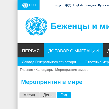
ООН
العربية
中文
English
Français
Русски
Беженцы и м
ПЕРВАЯ
ДОГОВОР О МИГРАЦИИ
Доклад Генерального секретаря
Ответные ме
Главная
›
Календарь
›
Мероприятия в мире
Вы
здесь
Мероприятия в мире
Г
Месяц
День
Год
(активная вкладка)
л
а