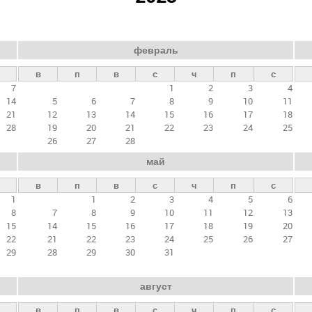
февраль
в
п
в
с
ч
п
с
7
1
2
3
4
14
5
6
7
8
9
10
11
21
12
13
14
15
16
17
18
28
19
20
21
22
23
24
25
26
27
28
май
в
п
в
с
ч
п
с
1
1
2
3
4
5
6
8
7
8
9
10
11
12
13
15
14
15
16
17
18
19
20
22
21
22
23
24
25
26
27
29
28
29
30
31
август
в
п
в
с
ч
п
с