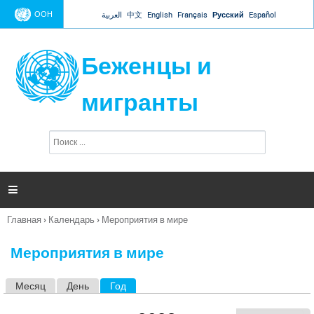
Jump to navigation
ООН
العربية
中文
English
Français
Русский
Español
Беженцы и
мигранты
П
Ф
о
о
и
р
с
к
м

а
п
Главная
›
Календарь
›
Мероприятия в мире
о
Вы
и
здесь
с
Мероприятия в мире
к
а
Месяц
День
Год
(активная вкладка)
Г
л