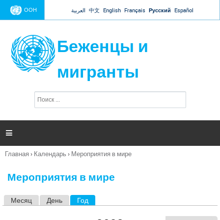
Jump to navigation
ООН
العربية
中文
English
Français
Русский
Español
Беженцы и
мигранты
П
Ф
о
о
и
р
с
к
м

а
п
Главная
›
Календарь
›
Мероприятия в мире
о
Вы
и
здесь
с
Мероприятия в мире
к
а
Месяц
День
Год
(активная вкладка)
Г
л