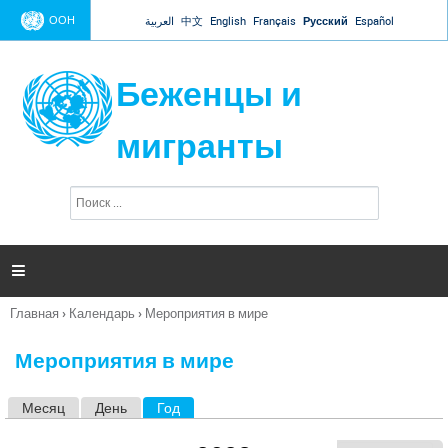
Jump to navigation
ООН
العربية
中文
English
Français
Русский
Español
Беженцы и
мигранты
П
Ф
о
о
и
р
с
к
м

а
п
Главная
›
Календарь
›
Мероприятия в мире
о
Вы
и
здесь
с
Мероприятия в мире
к
а
Месяц
День
Год
(активная вкладка)
Г
л